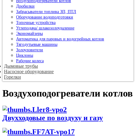
Воздухоподогреватели котлов
Дробилки
Забрасыватели топлива ЗП, ПТЛ
Оборудование водоподготовки
Топочные устройства
Углеподача/ шлакозолоудаление
Экономайзеры
Автоматика для паровых и водогрейных котлов
Тягодутьевые машины
Золоуловители
Циклоны
Рабочие колеса
Дымовые трубы
Насосное оборудование
Горелки
Воздухоподогреватели котлов
Двухходовые по воздуху и газу