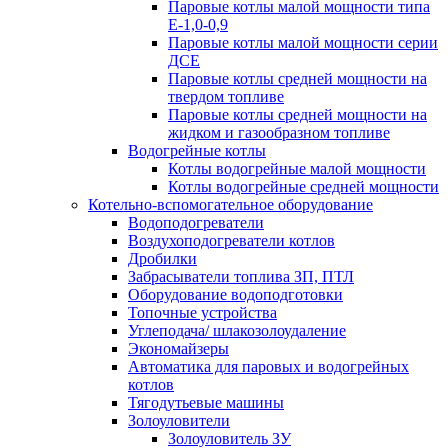
Паровые котлы малой мощности типа
Е-1,0-0,9
Паровые котлы малой мощности серии
ДСЕ
Паровые котлы средней мощности на
твердом топливе
Паровые котлы средней мощности на
жидком и газообразном топливе
Водогрейные котлы
Котлы водогрейные малой мощности
Котлы водогрейные средней мощности
Котельно-вспомогательное оборудование
Водоподогреватели
Воздухоподогреватели котлов
Дробилки
Забрасыватели топлива ЗП, ПТЛ
Оборудование водоподготовки
Топочные устройства
Углеподача/ шлакозолоудаление
Экономайзеры
Автоматика для паровых и водогрейных
котлов
Тягодутьевые машины
Золоуловители
Золоуловитель ЗУ