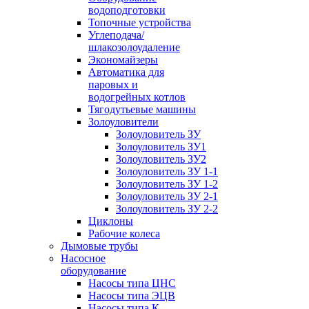
водоподготовки
Топочные устройства
Углеподача/
шлакозолоудаление
Экономайзеры
Автоматика для
паровых и
водогрейных котлов
Тягодутьевые машины
Золоуловители
Золоуловитель ЗУ
Золоуловитель ЗУ1
Золоуловитель ЗУ2
Золоуловитель ЗУ 1-1
Золоуловитель ЗУ 1-2
Золоуловитель ЗУ 2-1
Золоуловитель ЗУ 2-2
Циклоны
Рабочие колеса
Дымовые трубы
Насосное
оборудование
Насосы типа ЦНС
Насосы типа ЭЦВ
Насосы типа К