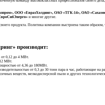
лоченную команду высококлассных профессионалов своего дела, 
зпром», ООО «ЕвразХолдинг», ОАО «ТГК-14», ОАО «Сахаэн
ЕвроСибЭнерго»
и многие другие.
 своего продукта. Политика компании выстроена таким образом
инг» производит:
т 0,12 до 4 МВт.
12 МВт.
щностью от 4,36 до 180МВт.
водительностью от 0,3 до 30 тонн пара в час, работающие на р
ксичных веществ, мелкодисперсной пыли и других технологическ