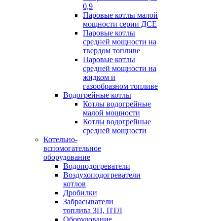
0,9
Паровые котлы малой
мощности серии ДСЕ
Паровые котлы
средней мощности на
твердом топливе
Паровые котлы
средней мощности на
жидком и
газообразном топливе
Водогрейные котлы
Котлы водогрейные
малой мощности
Котлы водогрейные
средней мощности
Котельно-
вспомогательное
оборудование
Водоподогреватели
Воздухоподогреватели
котлов
Дробилки
Забрасыватели
топлива ЗП, ПТЛ
Оборудование