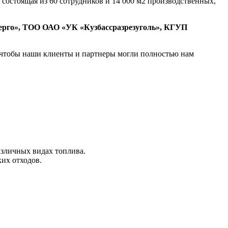
состоящая из 60 сотрудников и 14 000 м2 производственных,
ерго», ТОО ОАО «УК «Кузбассразрезуголь», КГУП
, чтобы наши клиенты и партнеры могли полностью нам
азличных видах топлива.
их отходов.