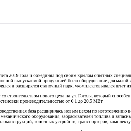
лета 2019 года и объединял под своим крылом опытных специали
сновной выпускаемой продукцией было оборудование для малой и
лялся и расширялся станочный парк, укомплектовывался штат и
со строительством нового цеха на ул. Гоголя, который способен
становки производительностью от 0,1 до 20,5 МВт.
оизводственная база расширилась новым цехом по изготовлению 
 механического оборудования, забрасывателей топлива и запасн
локонструкций, топочных устройств, транспортеров, комплекту