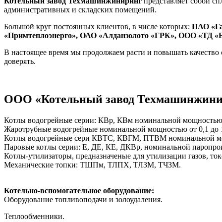
Котельный завод Техмашинжиниринг
представляет собой сп
административных и складских помещений.
Большой круг постоянных клиентов, в числе которых:
ПАО «Га
«Примтеплоэнерго», ОАО «Алданзолото «ГРК», ООО «ТД «
В настоящее время мы продолжаем расти и повышать качество
доверять.
ООО «Котельный завод Техмашинжинир
Котлы водогрейные серии: КВр, КВм номинальной мощностью о
Жаротрубные водогрейные номинальной мощностью от 0,1 до 
Котлы водогрейные сери КВТС, КВГМ, ПТВМ номинальной мо
Паровые котлы серии: Е, ДЕ, КЕ, ДКВр, номинальной паропроиз
Котлы-утилизаторы, предназначеные для утилизации газов, то
Механические топки: ТШПм, ТЛПХ, ТЛЗМ, ТЧЗМ.
Котельно-вспомогательное оборудование:
Оборудование топливоподачи и золоудаления.
Теплообменники.